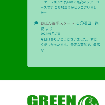
ロケーションが良いので最高のツアーコ
ースです ご参加ありがとうございまし
た…
おぼん後半スタート
に
浅田 尚
紀
より
2024年8月17日
今日はありがとうございました。 すご
く楽しかったです。 最高な天気で、最高
な…