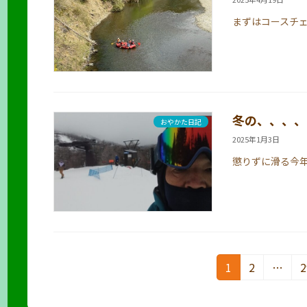
まずはコースチ
冬の、、、、
おやかた日記
2025年1月3日
懲りずに滑る今
投
固
固
1
2
…
2
定
定
稿
ペ
ペ