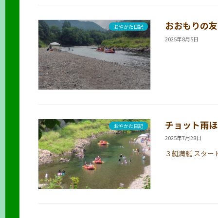
おおもりの友
おやかた日記
2025年8月5日
チョット雨ほ
おやかた日記
2025年7月28日
３艇満艇 スター