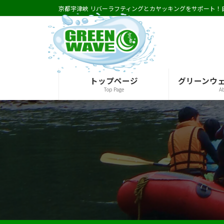
コ
ナ
京都宇津峽 リバーラフティングとカヤッキングをサポート！自然と遊ぶ休日を楽
ン
ビ
テ
ゲ
ン
ー
ツ
シ
へ
ョ
ス
ン
トップページ
グリーンウ
キ
に
Top Page
A
ッ
移
プ
動