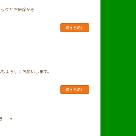
ェックとお掃除から
続きを読む
年もよろしくお願いします。
続きを読む
固
9
»
定
ペ