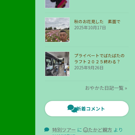
秋のお花見した 素面で
2025年10月17日
プライベートでばたばたの
ラフト２０２５終わる？
2025年9月26日
おやかた日記一覧 »
新着コメント
特別ツアー
に
たかど親方
より