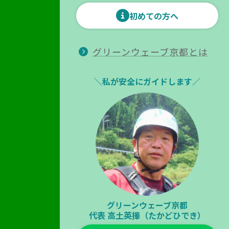
初めての方へ
グリーンウェーブ京都とは
＼私が安全にガイドします／
グリーンウェーブ京都
代表
高土英揮（たかどひでき）