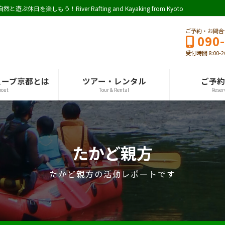
しもう！River Rafting and Kayaking from Kyoto
ご予約・お問合
090
受付時間 8:00-2
ェーブ京都とは
ツアー・レンタル
ご予約
bout
Tour & Rental
Reser
たかど親方
たかど親方の活動レポートです