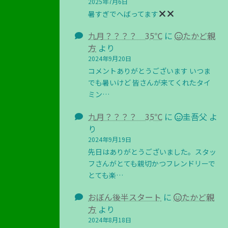
2025年7月6日
暑すぎでへばってます
九月？？？？ 35℃
に
たかど親
方
より
2024年9月20日
コメントありがとうございます いつま
でも暑いけど 皆さんが来てくれたタイ
ミン…
九月？？？？ 35℃
に
圭吾父
よ
り
2024年9月19日
先日はありがとうございました。スタッ
フさんがとても親切かつフレンドリーで
とても楽…
おぼん後半スタート
に
たかど親
方
より
2024年8月18日