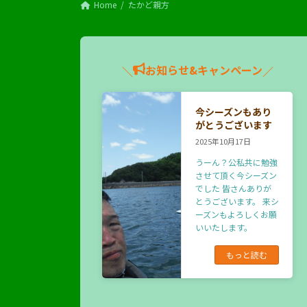
Home
たかど親方
お知らせ&キャンペーン
＼
／
今シーズンもあり
がとうございます
2025年10月17日
うーん？公私共に勉強
させて頂く今シーズン
でした 皆さんありが
とうございます。 来シ
ーズンもよろしくお願
いいたします。
もっと読む