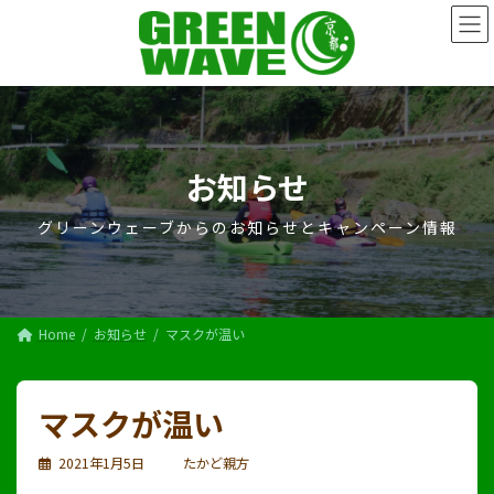
コ
ナ
ン
ビ
テ
ゲ
ン
ー
ツ
シ
へ
ョ
ス
ン
キ
に
お知らせ
ッ
移
プ
動
グリーンウェーブからのお知らせとキャンペーン情報
Home
お知らせ
マスクが温い
マスクが温い
2021年1月5日
たかど親方