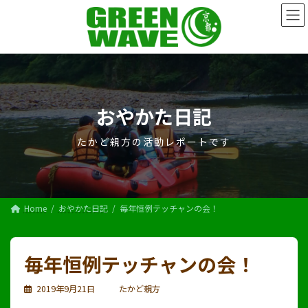
コ
ナ
ン
ビ
テ
ゲ
ン
ー
ツ
シ
へ
ョ
ス
ン
キ
に
おやかた日記
ッ
移
プ
動
たかど親方の活動レポートです
Home
おやかた日記
毎年恒例テッチャンの会！
毎年恒例テッチャンの会！
2019年9月21日
たかど親方