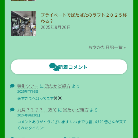
プライベートでばたばたのラフト２０２５終
わる？
2025年9月26日
おやかた日記一覧 »
新着コメント
特別ツアー
に
たかど親方
より
2025年7月6日
暑すぎでへばってます
九月？？？？ 35℃
に
たかど親方
より
2024年9月20日
コメントありがとうございます いつまでも暑いけど 皆さんが来て
くれたタイミン…