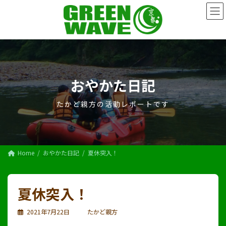
コ
ナ
ン
ビ
テ
ゲ
ン
ー
ツ
シ
へ
ョ
ス
ン
キ
に
おやかた日記
ッ
移
プ
動
たかど親方の活動レポートです
Home
おやかた日記
夏休突入！
夏休突入！
2021年7月22日
たかど親方