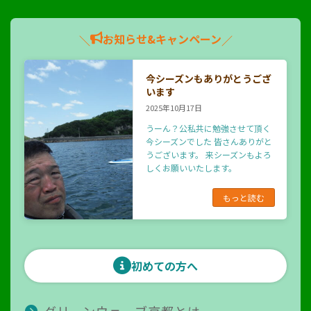
お知らせ&キャンペーン
＼
／
今シーズンもありがとうござ
います
2025年10月17日
うーん？公私共に勉強させて頂く
今シーズンでした 皆さんありがと
うございます。 来シーズンもよろ
しくお願いいたします。
もっと読む
初めての方へ
グリーンウェーブ京都とは