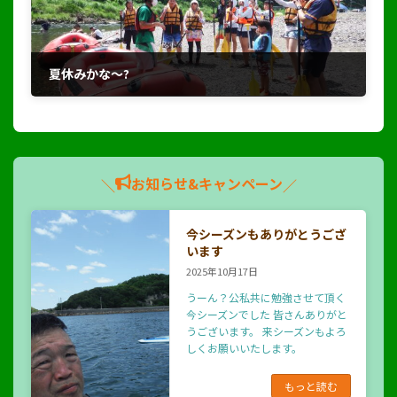
夏休みかな～?
2022年7月31日
お知らせ&キャンペーン
＼
／
今シーズンもありがとうござ
います
2025年10月17日
うーん？公私共に勉強させて頂く
今シーズンでした 皆さんありがと
うございます。 来シーズンもよろ
しくお願いいたします。
もっと読む