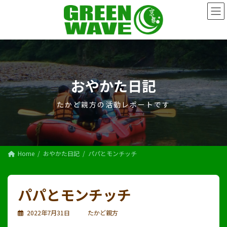
コ
ナ
ン
ビ
テ
ゲ
ン
ー
ツ
シ
へ
ョ
ス
ン
キ
に
おやかた日記
ッ
移
プ
動
たかど親方の活動レポートです
Home
おやかた日記
パパとモンチッチ
パパとモンチッチ
2022年7月31日
たかど親方