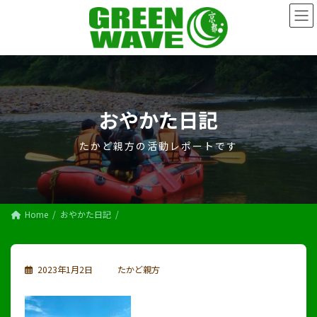
コ
ナ
ン
ビ
テ
ゲ
ン
ー
ツ
シ
へ
ョ
ス
ン
キ
に
おやかた日記
ッ
移
プ
動
たかど親方の活動レポートです
Home
おやかた日記
2023年1月2日
たかど親方