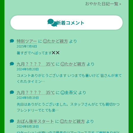
おやかた日記一覧 »
新着コメント
特別ツアー
に
たかど親方
より
2025年7月6日
暑すぎでへばってます
九月？？？？ 35℃
に
たかど親方
より
2024年9月20日
コメントありがとうございます いつまでも暑いけど 皆さんが来て
くれたタイミン…
九月？？？？ 35℃
に
圭吾父
より
2024年9月19日
先日はありがとうございました。スタッフさんがとても親切かつ
フレンドリーでとても楽…
おぼん後半スタート
に
たかど親方
より
2024年8月18日
ロケーションが良いので最高のツアーコースです ご参加ありがと