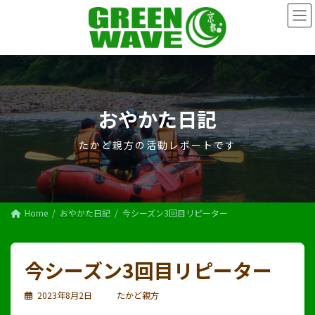
コ
ナ
ン
ビ
テ
ゲ
ン
ー
ツ
シ
へ
ョ
ス
ン
キ
に
おやかた日記
ッ
移
プ
動
たかど親方の活動レポートです
Home
おやかた日記
今シーズン3回目リピーター
今シーズン3回目リピーター
2023年8月2日
たかど親方