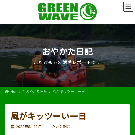
コ
ナ
ン
ビ
テ
ゲ
ン
ー
ツ
シ
へ
ョ
ス
ン
キ
に
おやかた日記
ッ
移
プ
動
たかど親方の活動レポートです
Home
おやかた日記
風がキッツーい一日
風がキッツーい一日
2023年8月11日
たかど親方