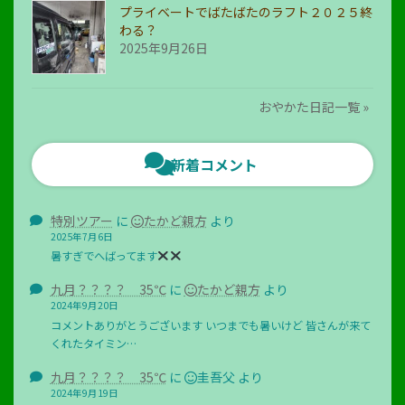
プライベートでばたばたのラフト２０２５終
わる？
2025年9月26日
おやかた日記一覧 »
新着コメント
特別ツアー
に
たかど親方
より
2025年7月6日
暑すぎでへばってます
九月？？？？ 35℃
に
たかど親方
より
2024年9月20日
コメントありがとうございます いつまでも暑いけど 皆さんが来て
くれたタイミン…
九月？？？？ 35℃
に
圭吾父
より
2024年9月19日