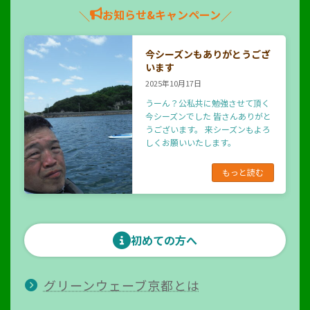
お知らせ&キャンペーン
＼
／
今シーズンもありがとうござ
います
2025年10月17日
うーん？公私共に勉強させて頂く
今シーズンでした 皆さんありがと
うございます。 来シーズンもよろ
しくお願いいたします。
もっと読む
初めての方へ
グリーンウェーブ京都とは