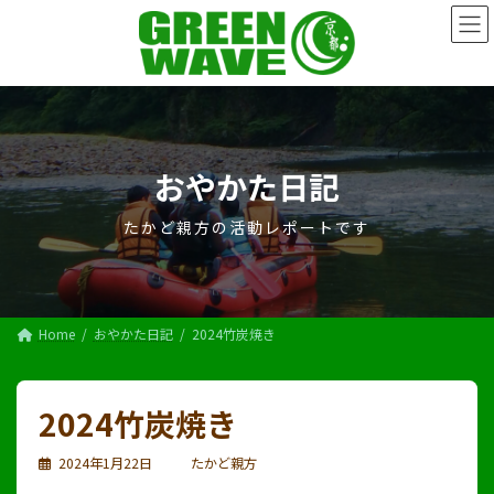
コ
ナ
ン
ビ
テ
ゲ
ン
ー
ツ
シ
へ
ョ
ス
ン
キ
に
おやかた日記
ッ
移
プ
動
たかど親方の活動レポートです
Home
おやかた日記
2024竹炭焼き
2024竹炭焼き
2024年1月22日
たかど親方