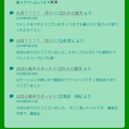
暑すぎでへばってます
九月？？？？ 35℃
に
たかど親方
より
2024年9月20日
コメントありがとうございます いつまでも暑いけど 皆さんが来て
くれたタイミン…
九月？？？？ 35℃
に
圭吾父
より
2024年9月19日
先日はありがとうございました。スタッフさんがとても親切かつ
フレンドリーでとても楽…
おぼん後半スタート
に
たかど親方
より
2024年8月18日
ロケーションが良いので最高のツアーコースです ご参加ありがと
うございました…
おぼん後半スタート
に
浅田 尚紀
より
2024年8月17日
今日はありがとうございました。 すごく楽しかったです。 最高な
天気で、最高な…