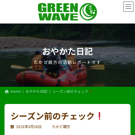
コ
ナ
ン
ビ
テ
ゲ
ン
ー
ツ
シ
へ
ョ
ス
ン
キ
に
おやかた日記
ッ
移
プ
動
たかど親方の活動レポートです
Home
おやかた日記
シーズン前のチェック
シーズン前のチェック
2018年3月26日
たかど親方