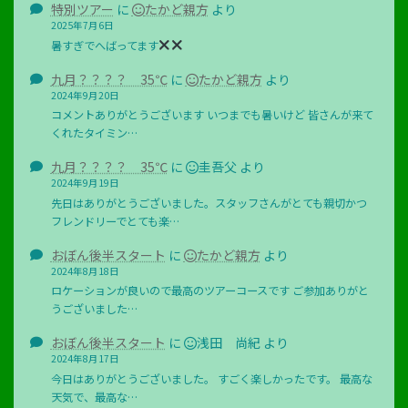
特別ツアー
に
たかど親方
より
2025年7月6日
暑すぎでへばってます
九月？？？？ 35℃
に
たかど親方
より
2024年9月20日
コメントありがとうございます いつまでも暑いけど 皆さんが来て
くれたタイミン…
九月？？？？ 35℃
に
圭吾父
より
2024年9月19日
先日はありがとうございました。スタッフさんがとても親切かつ
フレンドリーでとても楽…
おぼん後半スタート
に
たかど親方
より
2024年8月18日
ロケーションが良いので最高のツアーコースです ご参加ありがと
うございました…
おぼん後半スタート
に
浅田 尚紀
より
2024年8月17日
今日はありがとうございました。 すごく楽しかったです。 最高な
天気で、最高な…