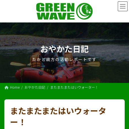
コ
ナ
ン
ビ
テ
ゲ
ン
ー
ツ
シ
へ
ョ
ス
ン
キ
に
おやかた日記
ッ
移
プ
動
たかど親方の活動レポートです
Home
おやかた日記
またまたまたはいウォーター！
またまたまたはいウォータ
ー！