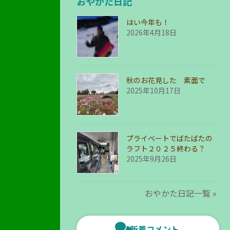
おやかた日記
はい今年も！
2026年4月18日
秋のお花見した 素面で
2025年10月17日
プライベートでばたばたの
ラフト２０２５終わる？
2025年9月26日
おやかた日記一覧 »
新着コメント