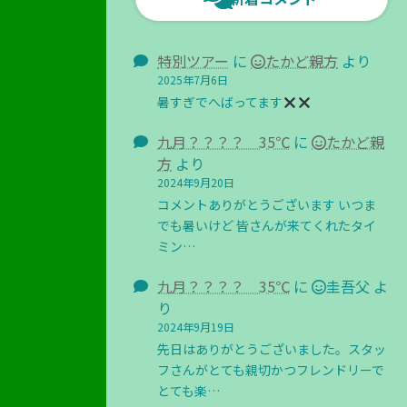
特別ツアー
に
たかど親方
より
2025年7月6日
暑すぎでへばってます
九月？？？？ 35℃
に
たかど親
方
より
2024年9月20日
コメントありがとうございます いつま
でも暑いけど 皆さんが来てくれたタイ
ミン…
九月？？？？ 35℃
に
圭吾父
よ
り
2024年9月19日
先日はありがとうございました。スタッ
フさんがとても親切かつフレンドリーで
とても楽…