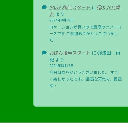
おぼん後半スタート
に
たかど親
方
より
2024年8月18日
ロケーションが良いので最高のツアーコ
ースです ご参加ありがとうございまし
た…
おぼん後半スタート
に
浅田 尚
紀
より
2024年8月17日
今日はありがとうございました。 すご
く楽しかったです。 最高な天気で、最高
な…