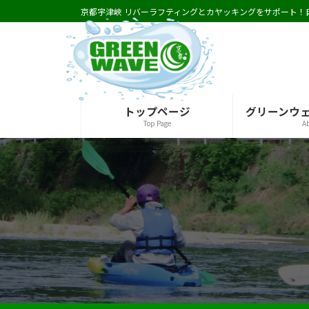
コ
ナ
京都宇津峽 リバーラフティングとカヤッキングをサポート！自然と遊ぶ休日を楽
ン
ビ
テ
ゲ
ン
ー
ツ
シ
へ
ョ
ス
ン
トップページ
グリーンウ
キ
に
Top Page
A
ッ
移
プ
動