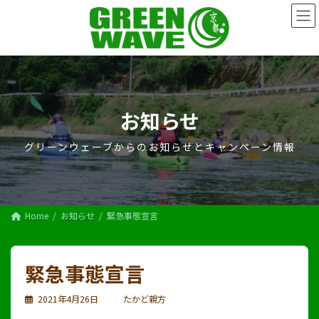
コ
ナ
ン
ビ
テ
ゲ
ン
ー
ツ
シ
へ
ョ
ス
ン
キ
に
お知らせ
ッ
移
プ
動
グリーンウェーブからのお知らせとキャンペーン情報
Home
お知らせ
緊急事態宣言
緊急事態宣言
2021年4月26日
たかど親方