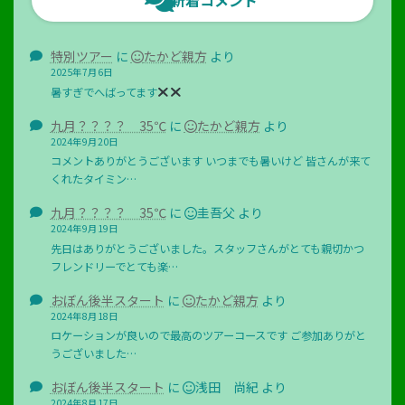
新着コメント
特別ツアー
に
たかど親方
より
2025年7月6日
暑すぎでへばってます
九月？？？？ 35℃
に
たかど親方
より
2024年9月20日
コメントありがとうございます いつまでも暑いけど 皆さんが来て
くれたタイミン…
九月？？？？ 35℃
に
圭吾父
より
2024年9月19日
先日はありがとうございました。スタッフさんがとても親切かつ
フレンドリーでとても楽…
おぼん後半スタート
に
たかど親方
より
2024年8月18日
ロケーションが良いので最高のツアーコースです ご参加ありがと
うございました…
おぼん後半スタート
に
浅田 尚紀
より
2024年8月17日