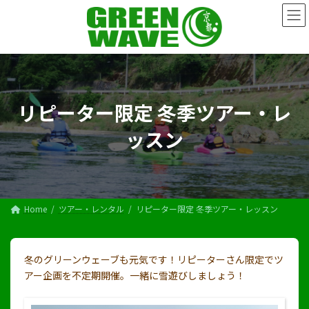
コ
ナ
ン
ビ
テ
ゲ
ン
ー
ツ
シ
へ
ョ
ス
ン
キ
に
リピーター限定 冬季ツアー・レ
ッ
移
プ
動
ッスン
Home
ツアー・レンタル
リピーター限定 冬季ツアー・レッスン
冬のグリーンウェーブも元気です！リピーターさん限定でツ
アー企画を不定期開催。一緒に雪遊びしましょう！