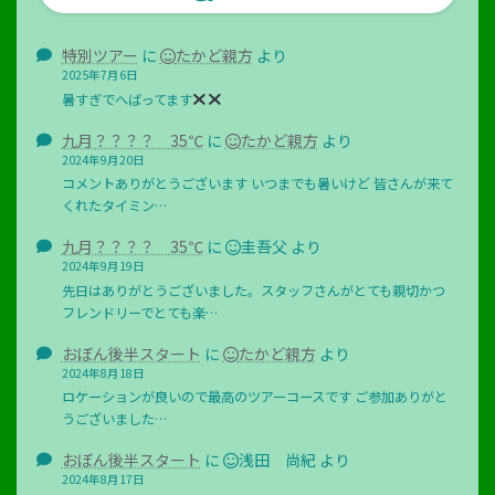
特別ツアー
に
たかど親方
より
2025年7月6日
暑すぎでへばってます
九月？？？？ 35℃
に
たかど親方
より
2024年9月20日
コメントありがとうございます いつまでも暑いけど 皆さんが来て
くれたタイミン…
九月？？？？ 35℃
に
圭吾父
より
2024年9月19日
先日はありがとうございました。スタッフさんがとても親切かつ
フレンドリーでとても楽…
おぼん後半スタート
に
たかど親方
より
2024年8月18日
ロケーションが良いので最高のツアーコースです ご参加ありがと
うございました…
おぼん後半スタート
に
浅田 尚紀
より
2024年8月17日